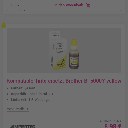
In den Warenkorb
shopping_cart
Kompatible Tinte ersetzt Brother BT5000Y yellow
Farben:
yellow
Kapazität:
Inhalt in ml: 70
Lieferzeit:
1-3 Werktage
chevron_right
mehr Details
o. MwSt. 7,55 €
8,98 €