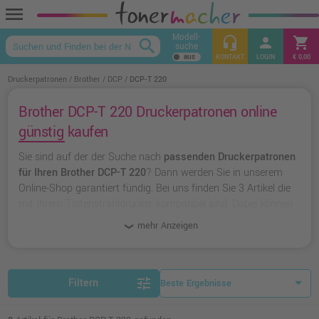
menu
Modell-
headset_mic
person
shopping_cart
search
suche
keyboard_arrow_up
KONTAKT
LOGIN
€ 0,00
Druckerpatronen
Brother
DCP
DCP-T 220
Brother DCP-T 220 Druckerpatronen online
günstig kaufen
Sie sind auf der der Suche nach
passenden Druckerpatronen
für Ihren Brother DCP-T 220
? Dann werden Sie in unserem
Online-Shop garantiert fündig. Bei uns finden Sie 3 Artikel die
mit Ihrem Tintenstrahldrucker kompatibel sind. Dabei können
Sie aus
originalen Druckerpatronen von Brother
wählen oder
mehr Anzeigen
zu
unserer Hausmarke Ampertec
greifen.
tune
Filtern