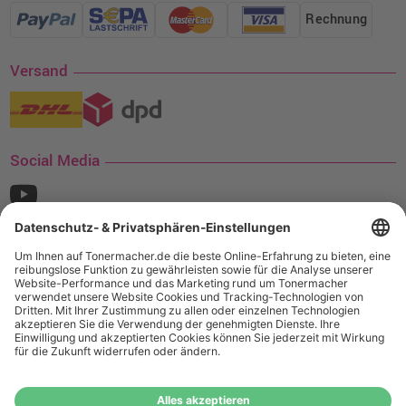
Rechnung
Versand
Social Media
¹ Nur gültig für den Versand innerhalb Deutschlands. Befindet sich ein Warenwert
von mindestens 35€ (inkl. Mwst.) an Ampertec Artikeln in Ihrem Warenkorb, ist der
Versand für Sie kostenfrei.