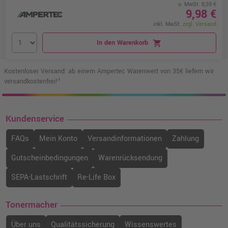
o. MwSt. 8,39 €
9,98 €
inkl. MwSt.
zzgl. Versand
In den Warenkorb
shopping_cart
Kostenloser Versand: ab einem Ampertec Warenwert von 35€ liefern wir
versandkostenfrei!¹
Kundenservice
FAQs
Mein Konto
Versandinformationen
Zahlung
Gutscheinbedingungen
Warenrücksendung
SEPA-Lastschrift
Re-Life Box
Tonermacher
Über uns
Qualitätssicherung
Wissenswertes