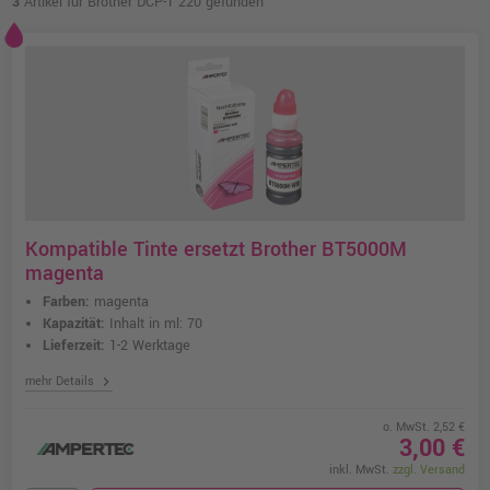
3
Artikel für Brother DCP-T 220 gefunden
Kompatible Tinte ersetzt Brother BT5000M
magenta
Farben:
magenta
Kapazität:
Inhalt in ml: 70
Lieferzeit:
1-2 Werktage
chevron_right
mehr Details
o. MwSt. 2,52 €
3,00 €
inkl. MwSt.
zzgl. Versand