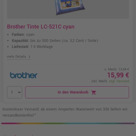
Brother Tinte LC-521C cyan
Farben:
cyan
Kapazität:
bis zu 500 Seiten
(ca. 3,2 Cent / Seite)
Lieferzeit:
1-3 Werktage
chevron_right
mehr Details
o. MwSt. 13,44 €
15,99 €
inkl. MwSt.
zzgl. Versand
In den Warenkorb
shopping_cart
Kostenloser Versand: ab einem Ampertec Warenwert von 35€ liefern wir
versandkostenfrei!¹