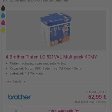
9
Artikel für Brother DCP-J 1360 DW gefunden
4 Brother Tinten LC-521VAL Multipack KCMY
Farben:
schwarz, cyan, magenta, yellow
Kapazität:
bis zu 2000 Seiten
(ca. 3,1 Cent / Seite)
Lieferzeit:
1-3 Werktage
chevron_right
mehr Details
o. MwSt. 52,93 €
62,99 €
inkl. MwSt.
zzgl. Versand
In den Warenkorb
shopping_cart