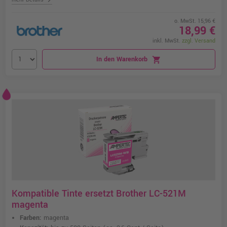
o. MwSt. 15,96 €
18,99 €
inkl. MwSt.
zzgl. Versand
In den Warenkorb
shopping_cart
Kompatible Tinte ersetzt Brother LC-521M
magenta
Farben:
magenta