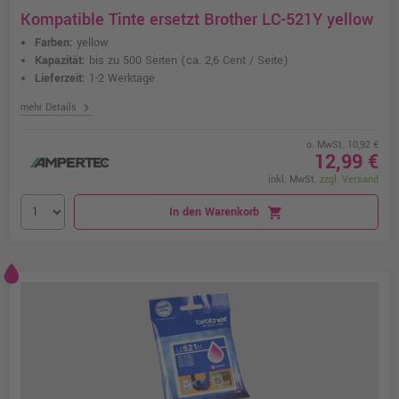
Kompatible Tinte ersetzt Brother LC-521Y yellow
Farben:
yellow
Kapazität:
bis zu 500 Seiten
(ca. 2,6 Cent / Seite)
Lieferzeit:
1-2 Werktage
chevron_right
mehr Details
o. MwSt. 10,92 €
12,99 €
inkl. MwSt.
zzgl. Versand
In den Warenkorb
shopping_cart