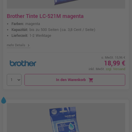
Brother Tinte LC-521M magenta
Farben:
magenta
Kapazität:
bis zu 500 Seiten
(ca. 3,8 Cent / Seite)
Lieferzeit:
1-2 Werktage
chevron_right
mehr Details
o. MwSt. 15,96 €
18,99 €
inkl. MwSt.
zzgl. Versand
In den Warenkorb
shopping_cart