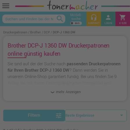
menu
Modell-
headset_mic
person
shopping_cart
search
suche
keyboard_arrow_up
KONTAKT
LOGIN
€ 0,00
Druckerpatronen
Brother
DCP
DCP-J 1360 DW
Brother DCP-J 1360 DW Druckerpatronen
online günstig kaufen
Sie sind auf der der Suche nach
passenden Druckerpatronen
für Ihren Brother DCP-J 1360 DW
? Dann werden Sie in
unserem Online-Shop garantiert fündig. Bei uns finden Sie 9
Artikel die mit Ihrem Tintenstrahldrucker kompatibel sind.
Dabei können Sie aus
originalen Druckerpatronen von
mehr Anzeigen
Brother
wählen oder zu
unserer Hausmarke Ampertec
greifen.
tune
Filtern