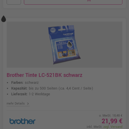
Brother Tinte LC-521BK schwarz
Farben:
schwarz
Kapazität:
bis zu 500 Seiten
(ca. 4,4 Cent / Seite)
Lieferzeit:
1-2 Werktage
chevron_right
mehr Details
o. MwSt. 18,48 €
21,99 €
inkl. MwSt.
zzgl. Versand