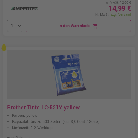
o. MwSt. 12,60 €
14,99 €
inkl. MwSt.
zzgl. Versand
In den Warenkorb
shopping_cart
Brother Tinte LC-521Y yellow
Farben:
yellow
Kapazität:
bis zu 500 Seiten
(ca. 3,8 Cent / Seite)
Lieferzeit:
1-2 Werktage
chevron_right
mehr Details