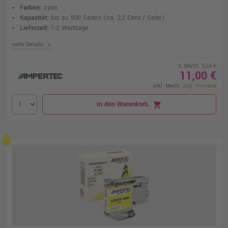
Farben:
cyan
Kapazität:
bis zu 500 Seiten
(ca. 2,2 Cent / Seite)
Lieferzeit:
1-2 Werktage
chevron_right
mehr Details
o. MwSt. 9,24 €
11,00 €
inkl. MwSt.
zzgl. Versand
In den Warenkorb
shopping_cart