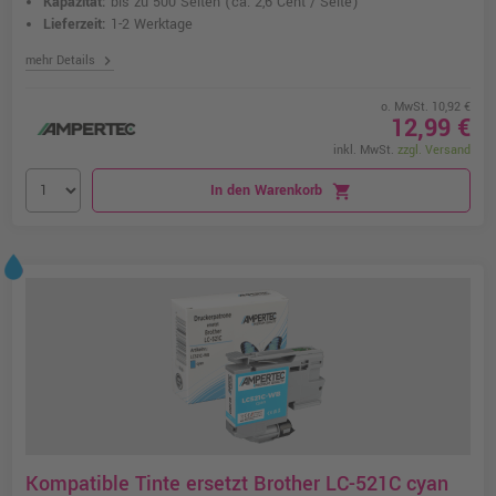
Kapazität:
bis zu 500 Seiten
(ca. 2,6 Cent / Seite)
Lieferzeit:
1-2 Werktage
chevron_right
mehr Details
o. MwSt. 10,92 €
12,99 €
inkl. MwSt.
zzgl. Versand
In den Warenkorb
shopping_cart
Kompatible Tinte ersetzt Brother LC-521C cyan