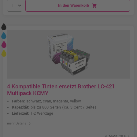
In den Warenkorb
shopping_cart
4 Kompatible Tinten ersetzt Brother LC-421
Multipack KCMY
Farben:
schwarz, cyan, magenta, yellow
Kapazität:
bis zu 800 Seiten
(ca. 3 Cent / Seite)
Lieferzeit:
1-2 Werktage
chevron_right
mehr Details
o. MwSt. 20,16 €