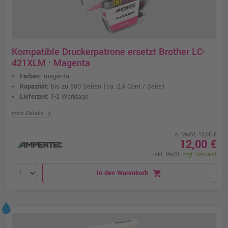
Kompatible Druckerpatrone ersetzt Brother LC-
421XLM · Magenta
Farben:
magenta
Kapazität:
bis zu 500 Seiten
(ca. 2,4 Cent / Seite)
Lieferzeit:
1-2 Werktage
chevron_right
mehr Details
o. MwSt. 10,08 €
12,00 €
inkl. MwSt.
zzgl. Versand
In den Warenkorb
shopping_cart