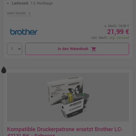
Lieferzeit:
1-2 Werktage
chevron_right
mehr Details
o. MwSt. 18,48 €
21,99 €
inkl. MwSt.
zzgl. Versand
In den Warenkorb
shopping_cart
Kompatible Druckerpatrone ersetzt Brother LC-