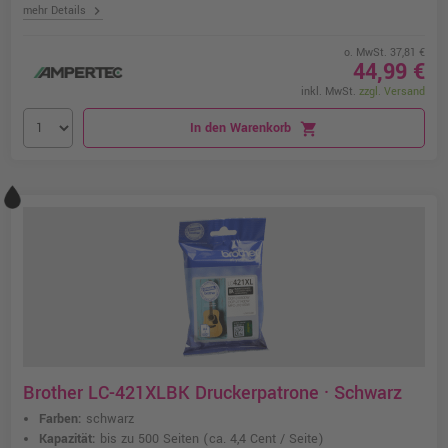
chevron_right
mehr Details
o. MwSt. 37,81 €
44,99 €
inkl. MwSt.
zzgl. Versand
In den Warenkorb
shopping_cart
Brother LC-421XLBK Druckerpatrone · Schwarz
Farben:
schwarz
Kapazität:
bis zu 500 Seiten
(ca. 4,4 Cent / Seite)