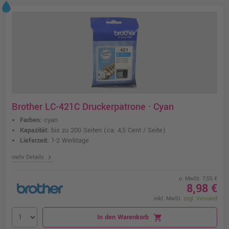
Brother LC-421C Druckerpatrone · Cyan
Farben:
cyan
Kapazität:
bis zu 200 Seiten
(ca. 4,5 Cent / Seite)
Lieferzeit:
1-2 Werktage
chevron_right
mehr Details
o. MwSt. 7,55 €
8,98 €
inkl. MwSt.
zzgl. Versand
In den Warenkorb
shopping_cart