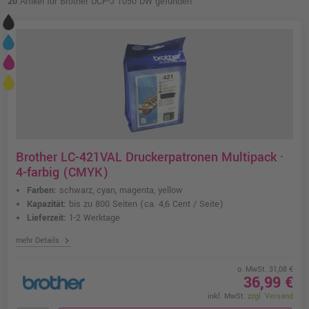
20
Artikel für Brother DCP-J 1050 DW gefunden
Brother LC-421VAL Druckerpatronen Multipack ·
4-farbig (CMYK)
Farben:
schwarz, cyan, magenta, yellow
Kapazität:
bis zu 800 Seiten
(ca. 4,6 Cent / Seite)
Lieferzeit:
1-2 Werktage
chevron_right
mehr Details
o. MwSt. 31,08 €
36,99 €
inkl. MwSt.
zzgl. Versand