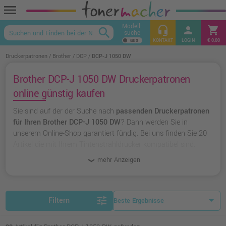
menu
Modell-
headset_mic
person
shopping_cart
search
suche
keyboard_arrow_up
KONTAKT
LOGIN
€ 0,00
Druckerpatronen
Brother
DCP
DCP-J 1050 DW
Brother DCP-J 1050 DW Druckerpatronen
online günstig kaufen
Sie sind auf der der Suche nach
passenden Druckerpatronen
für Ihren Brother DCP-J 1050 DW
? Dann werden Sie in
unserem Online-Shop garantiert fündig. Bei uns finden Sie 20
Artikel die mit Ihrem Tintenstrahldrucker kompatibel sind.
Dabei können Sie aus
originalen Druckerpatronen von
mehr Anzeigen
Brother
wählen oder zu
unserer Hausmarke Ampertec
greifen.
tune
Filtern