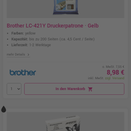
Brother LC-421Y Druckerpatrone · Gelb
Farben:
yellow
Kapazität:
bis zu 200 Seiten
(ca. 4,5 Cent / Seite)
Lieferzeit:
1-2 Werktage
chevron_right
mehr Details
o. MwSt. 7,55 €
8,98 €
inkl. MwSt.
zzgl. Versand
In den Warenkorb
shopping_cart