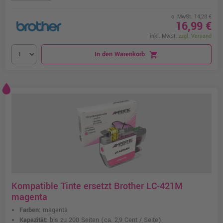
o. MwSt. 14,28 €
16,99 €
inkl. MwSt.
zzgl. Versand
In den Warenkorb
shopping_cart
Kompatible Tinte ersetzt Brother LC-421M
magenta
Farben:
magenta
Kapazität:
bis zu 200 Seiten
(ca. 2,9 Cent / Seite)