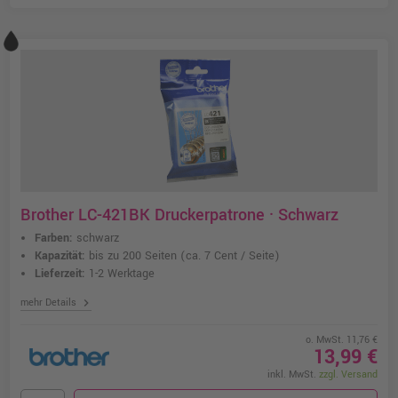
Brother LC-421BK Druckerpatrone · Schwarz
Farben:
schwarz
Kapazität:
bis zu 200 Seiten
(ca. 7 Cent / Seite)
Lieferzeit:
1-2 Werktage
chevron_right
mehr Details
o. MwSt. 11,76 €
13,99 €
inkl. MwSt.
zzgl. Versand