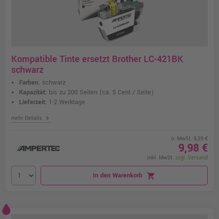
Kompatible Tinte ersetzt Brother LC-421BK
schwarz
Farben:
schwarz
Kapazität:
bis zu 200 Seiten
(ca. 5 Cent / Seite)
Lieferzeit:
1-2 Werktage
chevron_right
mehr Details
o. MwSt. 8,39 €
9,98 €
inkl. MwSt.
zzgl. Versand
In den Warenkorb
shopping_cart