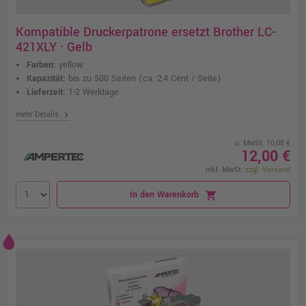
Kompatible Druckerpatrone ersetzt Brother LC-
421XLY · Gelb
Farben:
yellow
Kapazität:
bis zu 500 Seiten
(ca. 2,4 Cent / Seite)
Lieferzeit:
1-2 Werktage
chevron_right
mehr Details
o. MwSt. 10,08 €
12,00 €
inkl. MwSt.
zzgl. Versand
In den Warenkorb
shopping_cart