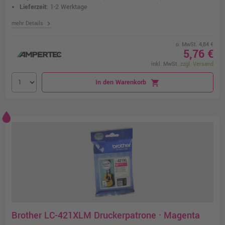
Lieferzeit:
1-2 Werktage
chevron_right
mehr Details
o. MwSt. 4,84 €
5,76 €
inkl. MwSt.
zzgl. Versand
In den Warenkorb
shopping_cart
Brother LC-421XLM Druckerpatrone · Magenta