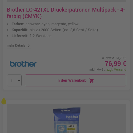
Brother LC-421XL Druckerpatronen Multipack · 4-
farbig (CMYK)
Farben:
schwarz, cyan, magenta, yellow
Kapazität:
bis zu 2000 Seiten
(ca. 3,8 Cent / Seite)
Lieferzeit:
1-2 Werktage
chevron_right
mehr Details
o. MwSt. 64,70 €
76,99 €
inkl. MwSt.
zzgl. Versand
In den Warenkorb
shopping_cart