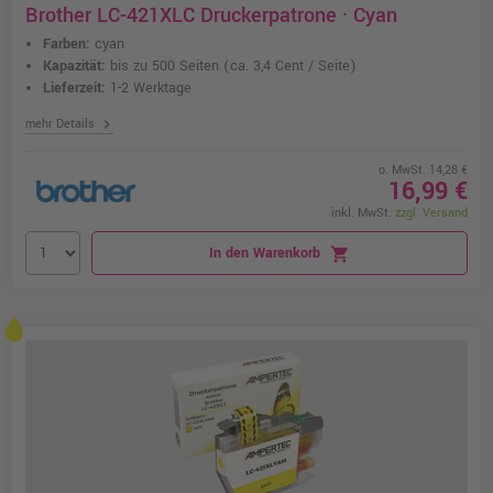
Brother LC-421XLC Druckerpatrone · Cyan
Farben:
cyan
Kapazität:
bis zu 500 Seiten
(ca. 3,4 Cent / Seite)
Lieferzeit:
1-2 Werktage
chevron_right
mehr Details
o. MwSt. 14,28 €
16,99 €
inkl. MwSt.
zzgl. Versand
In den Warenkorb
shopping_cart