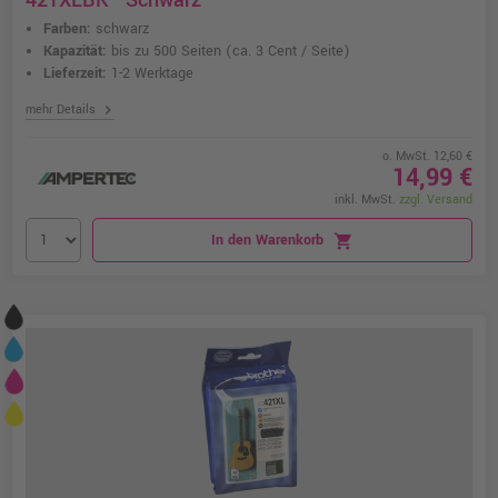
421XLBK · Schwarz
Farben:
schwarz
Kapazität:
bis zu 500 Seiten
(ca. 3 Cent / Seite)
Lieferzeit:
1-2 Werktage
chevron_right
mehr Details
o. MwSt. 12,60 €
14,99 €
inkl. MwSt.
zzgl. Versand
In den Warenkorb
shopping_cart