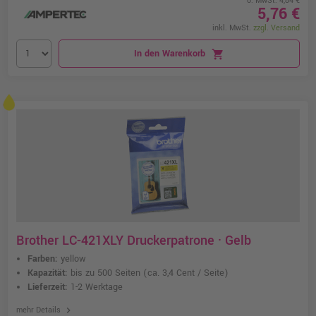
o. MwSt. 4,84 €
5,76 €
inkl. MwSt.
zzgl. Versand
In den Warenkorb
shopping_cart
Brother LC-421XLY Druckerpatrone · Gelb
Farben:
yellow
Kapazität:
bis zu 500 Seiten
(ca. 3,4 Cent / Seite)
Lieferzeit:
1-2 Werktage
chevron_right
mehr Details