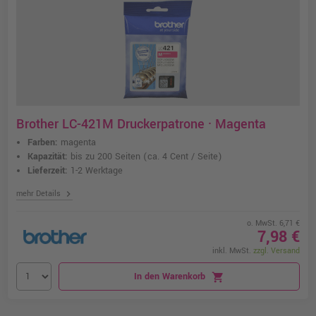
Brother LC-421M Druckerpatrone · Magenta
Farben:
magenta
Kapazität:
bis zu 200 Seiten
(ca. 4 Cent / Seite)
Lieferzeit:
1-2 Werktage
chevron_right
mehr Details
o. MwSt. 6,71 €
7,98 €
inkl. MwSt.
zzgl. Versand
In den Warenkorb
shopping_cart