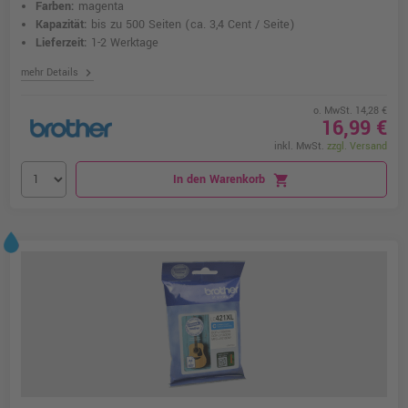
Farben:
magenta
Kapazität:
bis zu 500 Seiten
(ca. 3,4 Cent / Seite)
Lieferzeit:
1-2 Werktage
chevron_right
mehr Details
o. MwSt. 14,28 €
16,99 €
inkl. MwSt.
zzgl. Versand
In den Warenkorb
shopping_cart