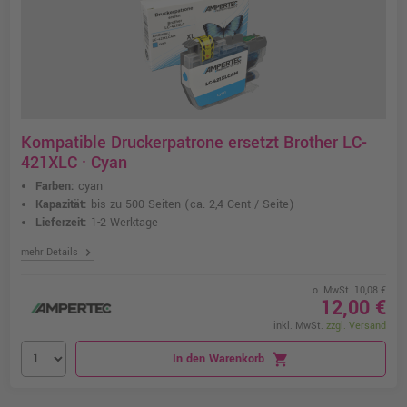
Kompatible Druckerpatrone ersetzt Brother LC-
421XLC · Cyan
Farben:
cyan
Kapazität:
bis zu 500 Seiten
(ca. 2,4 Cent / Seite)
Lieferzeit:
1-2 Werktage
chevron_right
mehr Details
o. MwSt. 10,08 €
12,00 €
inkl. MwSt.
zzgl. Versand
In den Warenkorb
shopping_cart