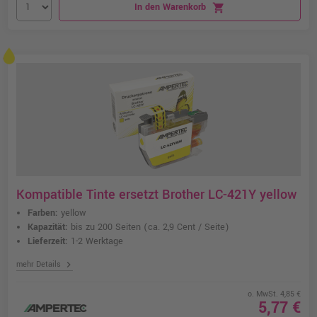
In den Warenkorb
shopping_cart
Kompatible Tinte ersetzt Brother LC-421Y yellow
Farben:
yellow
Kapazität:
bis zu 200 Seiten
(ca. 2,9 Cent / Seite)
Lieferzeit:
1-2 Werktage
chevron_right
mehr Details
o. MwSt. 4,85 €
5,77 €