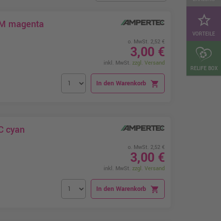
star_border
00M magenta
VORTEILE
o. MwSt. 2,52 €
3,00 €
inkl. MwSt.
zzgl. Versand
RELIFE BOX
In den Warenkorb
shopping_cart
C cyan
o. MwSt. 2,52 €
3,00 €
inkl. MwSt.
zzgl. Versand
In den Warenkorb
shopping_cart