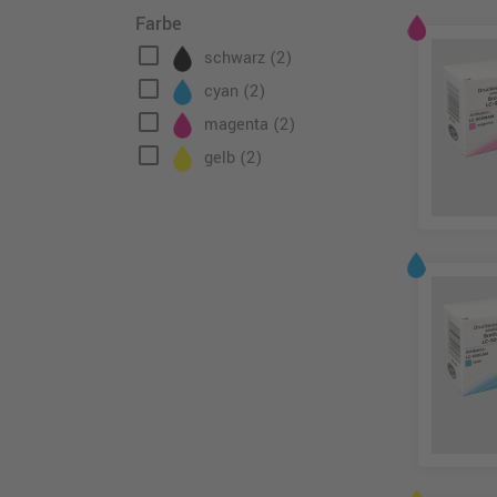
Farbe
check_box_outline_blank
schwarz
(2)
check_box_outline_blank
cyan
(2)
check_box_outline_blank
magenta
(2)
check_box_outline_blank
gelb
(2)