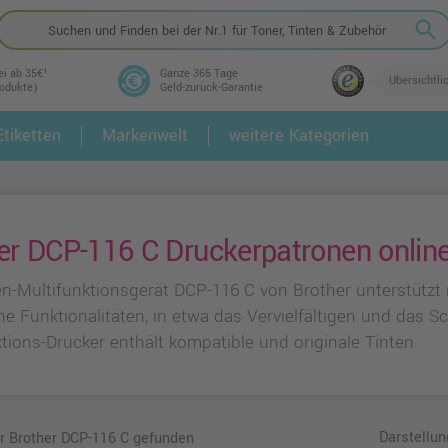
search
ei ab 35€¹
Ganze 365 Tage
Übersichtli
rodukte)
Geld-zurück-Garantie
tiketten
Markenwelt
weitere Kategorien
2.
3.
er DCP-116 C Druckerpatronen online
en-Multifunktionsgerät DCP-116 C von Brother unterstützt 
he Funktionalitäten, in etwa das Vervielfältigen und das 
tions-Drucker enthält kompatible und originale Tinten.
Darstellun
ür Brother DCP-116 C gefunden