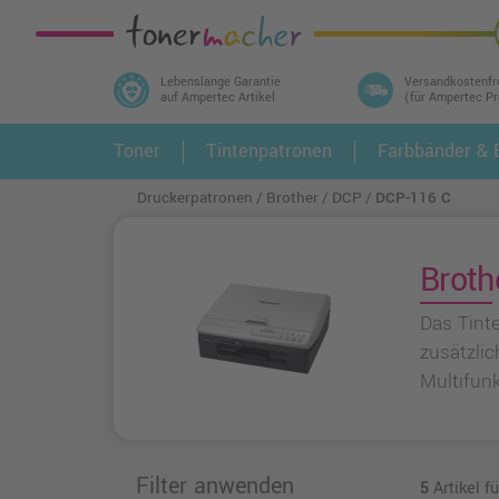
Lebenslange Garantie
Versandkostenfr
auf Ampertec Artikel
(für Ampertec P
In 3 einfachen Schritten ihr Druckermodell
Toner
Tintenpatronen
Farbbänder & E
1.
und alle dazu passenden Artikel finden ➤
Druckerpatronen
Brother
DCP
DCP-116 C
Broth
Das Tint
zusätzlic
Multifunk
Filter anwenden
5
Artikel f