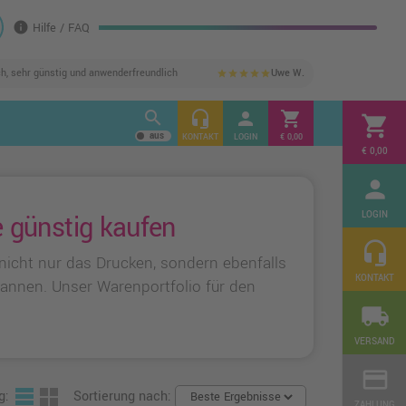
info
Hilfe / FAQ
ch, sehr günstig und anwenderfreundlich
Uwe W.
star
star
star
star
star
search
headset_mic
person
shopping_cart
shopping_cart
KONTAKT
LOGIN
€ 0,00
€ 0,00
person
LOGIN
 günstig kaufen
headset_mic
nicht nur das Drucken, sondern ebenfalls
KONTAKT
Scannen. Unser Warenportfolio für den
local_shipping
VERSAND
credit_card
g:
Sortierung nach:
ZAHLUNG