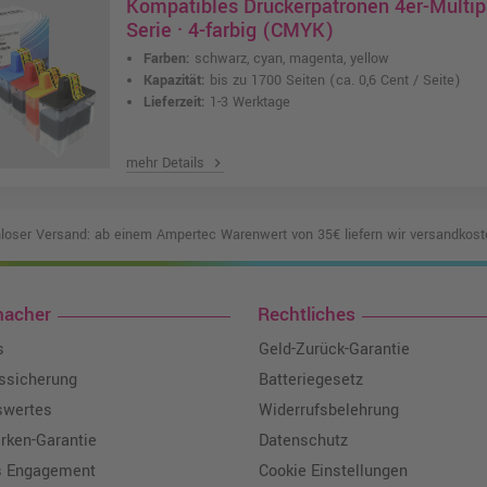
Kompatibles Druckerpatronen 4er-Multip
Serie · 4-farbig (CMYK)
Farben:
schwarz, cyan, magenta, yellow
Kapazität:
bis zu 1700 Seiten
(ca. 0,6 Cent / Seite)
Lieferzeit:
1-3 Werktage
mehr Details
chevron_right
loser Versand: ab einem Ampertec Warenwert von 35€ liefern wir versandkoste
macher
Rechtliches
s
Geld-Zurück-Garantie
tssicherung
Batteriegesetz
swertes
Widerrufsbelehrung
ken-Garantie
Datenschutz
s Engagement
Cookie Einstellungen