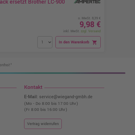
ack ersetzt Brother LC-900
o. MwSt. 8,39 €
9,98 €
inkl. MwSt.
zzgl. Versand
In den Warenkorb
shopping_cart
nfrei!¹
Kontakt
E-Mail:
service@wiegand-gmbh.de
(Mo - Do 8:00 bis 17:00 Uhr)
(Fr 8:00 bis 16:00 Uhr)
Vertrag widerrufen